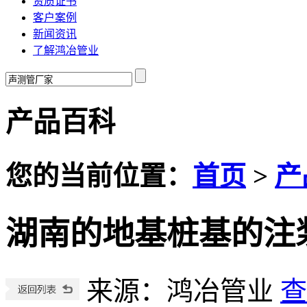
资质证书
客户案例
新闻资讯
了解鸿冶管业
产品百科
您的当前位置：
首页
>
产
湖南的地基桩基的注
来源：鸿冶管业
查