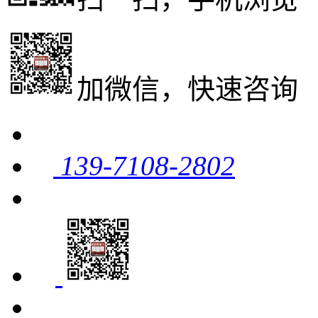
加微信，快速咨询
139-7108-2802