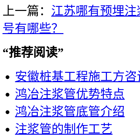
上一篇：
江苏哪有预埋注
号有哪些？
“
推荐阅读
”
安徽桩基工程施工方咨
鸿冶注浆管优势特点
鸿冶注浆管底管介绍
注浆管的制作工艺