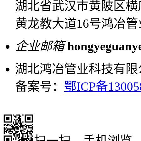
湖北省武汉市黄陂区横
黄龙教大道16号鸿冶管
企业邮箱
hongyeguany
湖北鸿冶管业科技有限
备案号：
鄂ICP备13005
扫一扫，手机浏览