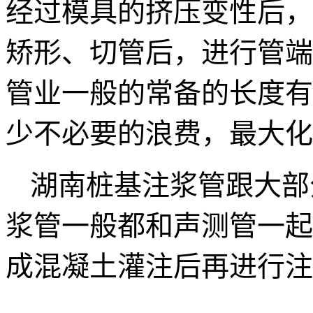
经过模具的挤压变性后，
矫形、切管后，进行管端
管业一般的常备的长度有
少不必要的浪费，最大化
湖南桩基注浆管跟大部
浆管
一般都和声测管一起
成混凝土灌注后再进行注