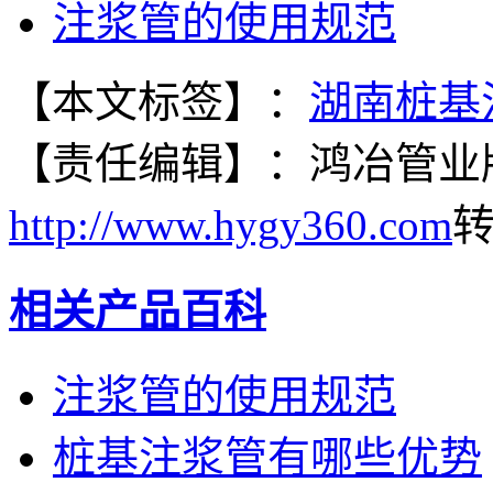
注浆管的使用规范
【本文标签】：
湖南桩基
【责任编辑】：
鸿冶管业
http://www.hygy360.com
相关产品百科
注浆管的使用规范
桩基注浆管有哪些优势