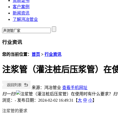
资质证书
客户案例
新闻资讯
了解鸿冶管业
行业资讯
您的当前位置：
首页
>
行业资讯
注浆管（灌注桩后压浆管）在
来源：鸿冶管业
查看手机网址
扫一扫!
扫
浏览：
-
发布日期：2024-02-02 16:49:31【
大
中
小
】
注浆
管的要求