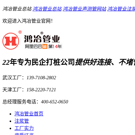
鸿冶管业总站
鸿冶管业总站
鸿冶管业声测管网站
鸿冶管业注
欢迎进入鸿冶管业官网！
22
年专为民企打桩公司
提供
好连接、不堵
武汉工厂：
139-7108-2802
天津工厂：
158-2220-7121
总经理服务电话：
400-652-0650
鸿冶管业首页
注浆管
工厂实力